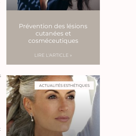
é
Prévention des lésions
cutanées et
cosméceutiques
LIRE L'ARTICLE »
s
ACTUALITÉS ESTHÉTIQUES
t