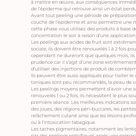
à mettre en œuvre, aux conséquences immédiat
de l’épiderme qui retrouve ainsi un éclat perdu 
Avant tout peeling une période de préparation 
couche de l’épiderme et ainsi permettre une me
cette phase vous utilisez des produits à base d
concentration le soir à raison d’une application 
Les peelings aux acides de fruit sont extrêmemen
sociale, ils doivent être renouvelés 1 à 2 fois p
cependant ne dureront que quelques mois, ils p
prudence car il s’agit d’une zone extrêmement f
d’utiliser des injections de produit de comble
Ils peuvent être aussi appliqués pour traiter le 
toniques sont peu recommandés, la peau de cet
Les peelings moyens permettent d’avoir une act
renouvelés 1 ou 2 fois, ils nécessitent le plus 
première séance. Les meilleures indications 
des joues, des régions péri-buccales, les petites
relâchement cutané ainsi que les lésions profon
ou à l’intoxication tabagique.
Les taches pigmentaires, notamment les lentigos
par des peelings spécifiques après une prépar