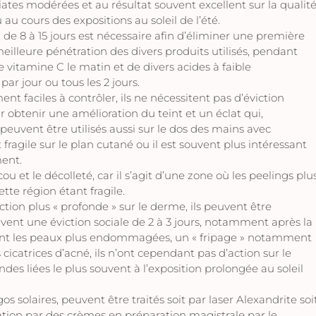
es modérées et au résultat souvent excellent sur la qualit
au cours des expositions au soleil de l’été.
de 8 à 15 jours est nécessaire afin d’éliminer une première
illeure pénétration des divers produits utilisés, pendant
e vitamine C le matin et de divers acides à faible
par jour ou tous les 2 jours.
t faciles à contrôler, ils ne nécessitent pas d’éviction
our obtenir une amélioration du teint et un éclat qui,
euvent être utilisés aussi sur le dos des mains avec
ragile sur le plan cutané ou il est souvent plus intéressant
ment.
cou et le décolleté, car il s’agit d’une zone où les peelings plu
te région étant fragile.
ion plus « profonde » sur le derme, ils peuvent être
souvent une éviction sociale de 2 à 3 jours, notamment après la
sont les peaux plus endommagées, un « fripage » notamment
 cicatrices d’acné, ils n’ont cependant pas d’action sur le
des liées le plus souvent à l’exposition prolongée au soleil
 solaires, peuvent être traités soit par laser Alexandrite soi
ation par des crèmes en préparation magistrale par le