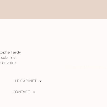
stophe Tardy
 sublimer
ser votre
© Copyright Medecine Est
LE CABINET
CONTACT