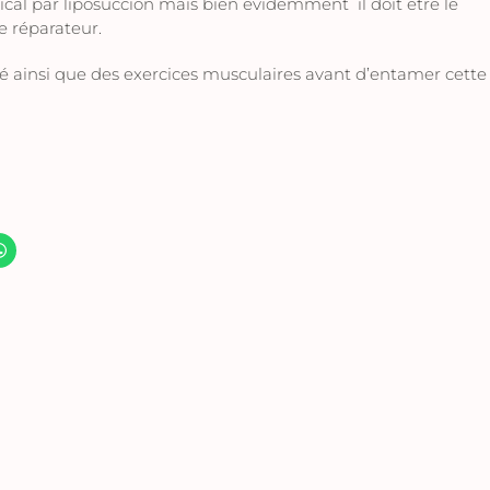
ical par liposuccion mais bien évidemment il doit être le
e réparateur.
insi que des exercices musculaires avant d’entamer cette