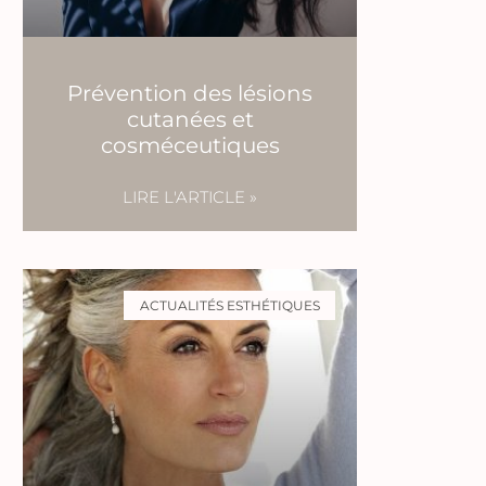
Prévention des lésions
cutanées et
cosméceutiques
LIRE L'ARTICLE »
ACTUALITÉS ESTHÉTIQUES