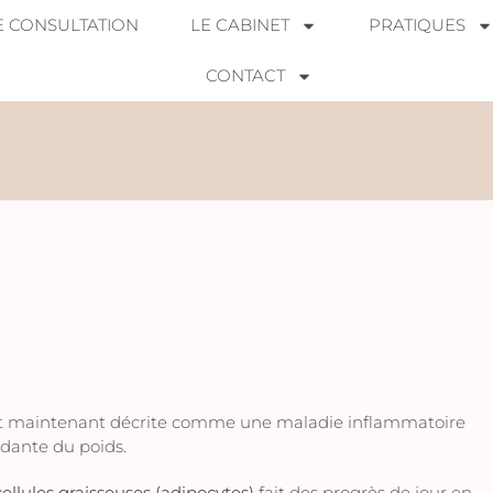
E CONSULTATION
LE CABINET
PRATIQUES
CONTACT
 est maintenant décrite comme une maladie inflammatoire
dante du poids.
llules graisseuses (adipocytes)
fait des progrès de jour en