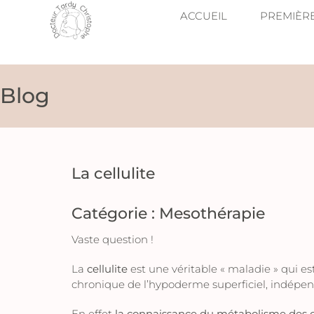
ACCUEIL
PREMIÈR
Blog
La cellulite
Catégorie :
Mesothérapie
Vaste question !
La
cellulite
est une véritable « maladie » qui
chronique de l’hypoderme superficiel, indépen
En effet
la connaissance du métabolisme des ce